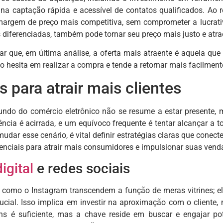
a na captação rápida e acessível de contatos qualificados. Ao r
argem de preço mais competitiva, sem comprometer a lucrativi
s diferenciadas, também pode tornar seu preço mais justo e at
tar que, em última análise, a oferta mais atraente é aquela que
não hesita em realizar a compra e tende a retornar mais facilmen
s para atrair mais clientes
mundo do comércio eletrônico não se resume a estar presente
ência é acirrada, e um equívoco frequente é tentar alcançar a 
mudar esse cenário, é vital definir estratégias claras que cone
enciais para atrair mais consumidores e impulsionar suas vend
igital
e redes sociais
s como o Instagram transcendem a função de meras vitrines; 
crucial. Isso implica em investir na aproximação com o client
ns é suficiente, mas a chave reside em buscar e engajar po