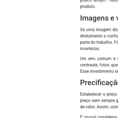
pouco tempo”. Text
produto.
Imagens e 
Se uma imagem diz m
diretamente a confi
parte do trabalho. 
incertezas.
Um erro comum é ut
contraste, fotos qu
Esse investimento se
Precificaçã
Estabelecer o preço 
preço nem sempre g
de valor. Assim, co
É crucial considera