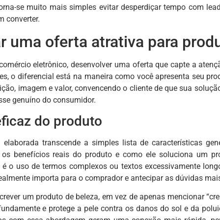
orna-se muito mais simples evitar desperdiçar tempo com lead
 converter.
r uma oferta atrativa para prod
omércio eletrônico, desenvolver uma oferta que capte a atenç
es, o diferencial está na maneira como você apresenta seu pro
ição, imagem e valor, convencendo o cliente de que sua solução
esse genuíno do consumidor.
ficaz do produto
elaborada transcende a simples lista de características ge
do os benefícios reais do produto e como ele soluciona um p
 é o uso de termos complexos ou textos excessivamente longos,
 realmente importa para o comprador e antecipar as dúvidas ma
crever um produto de beleza, em vez de apenas mencionar “crem
ofundamente e protege a pele contra os danos do sol e da po