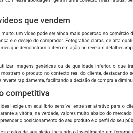
os com essa abordagem geram uma conexão mais rápida, permi
vídeos que vendem
uito, um vídeo pode ser ainda mais poderoso no comércio digit
ança e o desejo do comprador. Fotografias claras, de alta qua
Filmes que demonstram o item em ação ou revelam detalhes impo
ilizar imagens genéricas ou de qualidade inferior, o que 
e mostram o produto no contexto real do cliente, destacando se
 reverte rapidamente, facilitando a decisão de compra e diminu
o competitiva
ideal exige um equilíbrio sensível entre ser atrativo para o c
arante a vitória; na verdade, valores muito abaixo do merca
mpreender o posicionamento do seu produto e o perfil do seu púb
r os custos de aquisição, incluindo o investimento em ferram