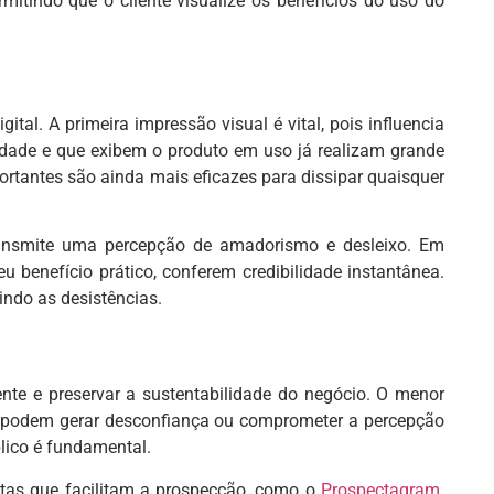
tindo que o cliente visualize os benefícios do uso do
al. A primeira impressão visual é vital, pois influencia
lidade e que exibem o produto em uso já realizam grande
rtantes são ainda mais eficazes para dissipar quaisquer
transmite uma percepção de amadorismo e desleixo. Em
u benefício prático, conferem credibilidade instantânea.
indo as desistências.
liente e preservar a sustentabilidade do negócio. O menor
do podem gerar desconfiança ou comprometer a percepção
lico é fundamental.
entas que facilitam a prospecção, como o
Prospectagram
.