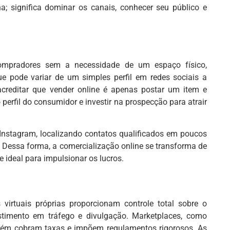
a; significa dominar os canais, conhecer seu público e
compradores sem a necessidade de um espaço físico,
ue pode variar de um simples perfil em redes sociais a
reditar que vender online é apenas postar um item e
 perfil do consumidor e investir na prospecção para atrair
Instagram, localizando contatos qualificados em poucos
 Dessa forma, a comercialização online se transforma de
 ideal para impulsionar os lucros.
 virtuais próprias proporcionam controle total sobre o
timento em tráfego e divulgação. Marketplaces, como
orém cobram taxas e impõem regulamentos rigorosos. As