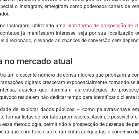
especial o Instagram, emergiram como poderosos canais de ve
dor.
no Instagram, utilizando uma
plataforma de prospecção de cl
s contatos já manifestam interesse, seja por sua localizaçã
ais direcionado, elevando as chances de conversão sem depen
a no mercado atual
tra um crescente número de consumidores que priorizam a como
transações digitais cresceram exponencialmente, tornando-se
 intensa, aqueles que dominam as estratégias de prospecç
uívoco reside em não dedicar tempo para identificar o cliente 
lidade de explorar dados públicos – como palavras-chave em 
ite formar listas de contatos promissores. Assim, é possível of
a essa metodologia, permitindo a prospecção de dezenas de per
ostra que, com foco e as ferramentas adequadas, o comércio dig