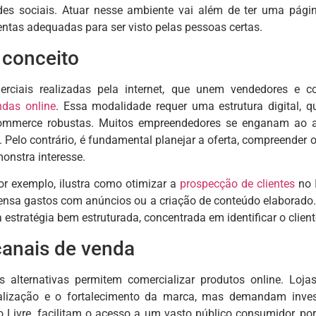
des sociais. Atuar nesse ambiente vai além de ter uma págin
ntas adequadas para ser visto pelas pessoas certas.
 conceito
erciais realizadas pela internet, que unem vendedores e 
ndas online
. Essa modalidade requer uma estrutura digital, q
ommerce robustas. Muitos empreendedores se enganam ao ac
. Pelo contrário, é fundamental planejar a oferta, compreender o
nstra interesse.
r exemplo, ilustra como otimizar a
prospecção de clientes
no 
ensa gastos com anúncios ou a criação de conteúdo elaborado.
tratégia bem estruturada, concentrada em identificar o cliente
canais de venda
s alternativas permitem comercializar produtos online. Lojas
alização e o fortalecimento da marca, mas demandam inves
Livre, facilitam o acesso a um vasto público consumidor, p