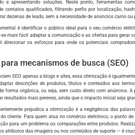
do e apresentando soluções. Neste ponto, ferramentas co
de contatos qualificados, filtrando perfis por localização, h
rar dezenas de leads, sem a necessidade de anúncios caros ou 
mental é identificar o público ideal para o seu comércio eletrô
-se mais fácil adaptar a comunicação e as ofertas para gerar va
el direcionar os esforços para onde os potenciais comprador
 para mecanismos de busca (SEO)
iem SEO apenas a blogs e sites, essa otimização é igualmente
Adaptar descrições de produtos, títulos e conteúdos aos ter
 de forma orgânica, ou seja, sem custo direto com anúncios. A 
ar resultados mais perenes, ainda que o impacto inicial seja gra
entemente prejudica a otimização é a negligência das palav
do cliente. Para quem atua no comércio eletrônico, o ponto d
ução para um problema ou comparações entre produtos. Realiza
 nos atributos das imagens ou nos conteúdos de suporte — é cr