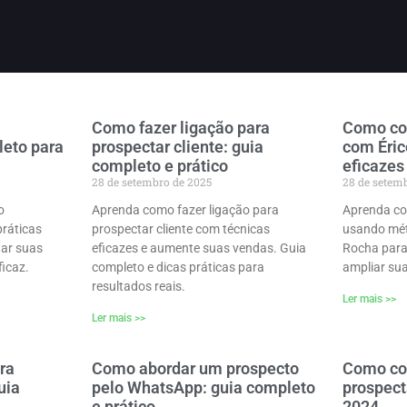
Como fazer ligação para
Como co
leto para
prospectar cliente: guia
com Éric
completo e prático
eficazes
28 de setembro de 2025
28 de setem
o
Aprenda como fazer ligação para
Aprenda co
práticas
prospectar cliente com técnicas
usando mét
tar suas
eficazes e aumente suas vendas. Guia
Rocha para
ficaz.
completo e dicas práticas para
ampliar sua 
resultados reais.
Ler mais >>
Ler mais >>
ra
Como abordar um prospecto
Como com
uia
pelo WhatsApp: guia completo
prospect
e prático
2024