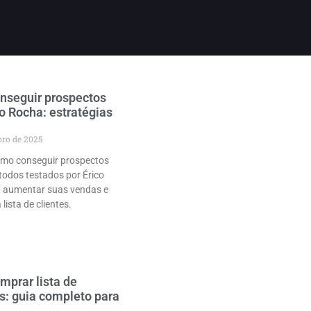
nseguir prospectos
o Rocha: estratégias
bro de 2025
mo conseguir prospectos
odos testados por Érico
 aumentar suas vendas e
lista de clientes.
prar lista de
s: guia completo para