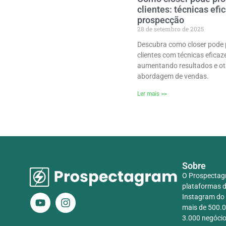
clientes: técnicas efi
prospecção
28 de setembro de 2025
Descubra como closer pode 
clientes com técnicas eficaz
aumentando resultados e ot
abordagem de vendas.
Ler mais >>
Sobre
O Prospectag
plataformas d
Instagram do 
mais de 500.0
3.000 negóci