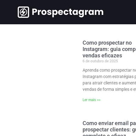
Como prospectar no
Instagram: guia comp
vendas eficazes
6 de outubro de 2025
Aprenda como prospectar n
Instagram com estratégias 
para atrair clientes e aumen
vendas de forma simples e e
Ler mais >>
Como enviar email pa
prospectar clientes: g
completo e eficaz