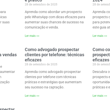
28 de setembro de 2025
28 de setem
para
Aprenda como abordar um prospecto
Aprenda co
nicas
pelo WhatsApp com dicas eficazes para
prospects 
r suas
aumentar suas chances de sucesso na
para poten
comunicação e venda.
este guia a
Ler mais >>
Ler mais >>
Como advogado prospectar
Como co
ra vendas
clientes por telefone: técnicas
prospect
eficazes
eficazes
28 de setembro de 2025
28 de setem
de
e aumentar
Aprenda como advogado prospectar
Descubra c
m
clientes por telefone com técnicas
prospects 
nização
práticas e estratégias que aumentam
oportunida
seu sucesso na captação.
práticas e
Ler mais >>
Ler mais >>
spectar