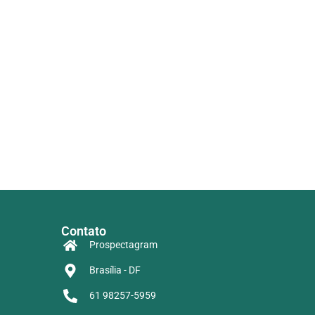
Contato
Prospectagram
Brasília - DF
61 98257-5959