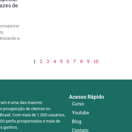
cazes de
prospectar
es,
imizando a
1
2
3
4
5
6
7
8
9
10
Acesso Rápido
ram é uma das maiores
Curso
e prospecção de clientes no
Youtube
Brasil. Com mais de 1.000 usuários,
00 perfis prospectados e mais de
Blog
os ganhos.
Contato