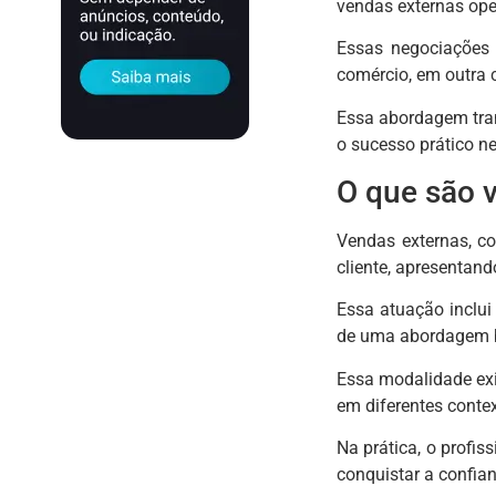
vendas externas op
Essas negociações 
comércio, em outra 
Essa abordagem tran
o sucesso prático n
O que são 
Vendas externas, c
cliente, apresentan
Essa atuação inclui
de uma abordagem b
Essa modalidade exi
em diferentes contex
Na prática, o profi
conquistar a confian