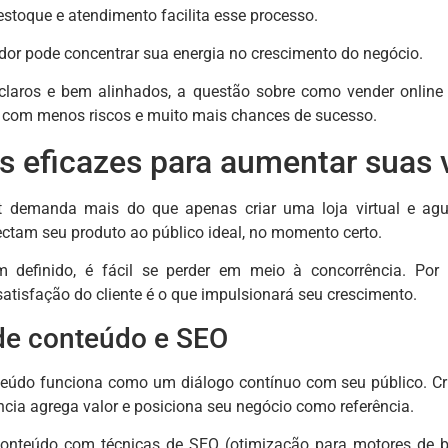
estoque e atendimento facilita esse processo.
or pode concentrar sua energia no crescimento do negócio.
laros e bem alinhados, a questão sobre como vender online 
, com menos riscos e muito mais chances de sucesso.
as eficazes para aumentar suas 
et demanda mais do que apenas criar uma loja virtual e ag
ectam seu produto ao público ideal, no momento certo.
efinido, é fácil se perder em meio à concorrência. Por i
atisfação do cliente é o que impulsionará seu crescimento.
de conteúdo e SEO
eúdo funciona como um diálogo contínuo com seu público. Cri
cia agrega valor e posiciona seu negócio como referência.
onteúdo com técnicas de SEO (otimização para motores de bu