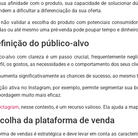
 sua afinidade com o produto, sua capacidade de solucionar dú
dem a dificultar a diferenciação da sua oferta.
 não validar a escolha do produto com potenciais consumidore
das ou até mesmo uma pré-venda pode poupar tempo e dinheiro
finição do público-alvo
lico-alvo com clareza é um passo crucial, frequentemente neg
rfil, os gostos, as necessidades e o comportamento dos seus c
umenta significativamente as chances de sucesso, ao mesmo t
ão ativa no Instagram, por exemplo, permite segmentar sua bu
abordagem muito mais eficaz.
ectagram
, nesse contexto, é um recurso valioso. Ela ajuda a map
scolha da plataforma de venda
orma de vendas é estratégica e deve levar em conta as caracter