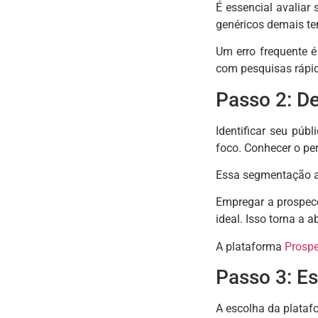
É essencial avaliar
genéricos demais ten
Um erro frequente é
com pesquisas rápi
Passo 2: De
Identificar seu púb
foco. Conhecer o pe
Essa segmentação a
Empregar a prospecç
ideal. Isso torna a 
A plataforma
Prosp
Passo 3: E
A escolha da plataf