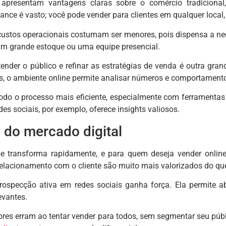
 apresentam vantagens claras sobre o comércio tradicional,
ance é vasto; você pode vender para clientes em qualquer local,
custos operacionais costumam ser menores, pois dispensa a nec
 um grande estoque ou uma equipe presencial.
ender o público e refinar as estratégias de venda é outra grand
s, o ambiente online permite analisar números e comportamento
todo o processo mais eficiente, especialmente com ferramenta
des sociais, por exemplo, oferece insights valiosos.
 do mercado digital
se transforma rapidamente, e para quem deseja vender online
relacionamento com o cliente são muito mais valorizados do que
prospecção ativa em redes sociais ganha força. Ela permite 
evantes.
es erram ao tentar vender para todos, sem segmentar seu públi