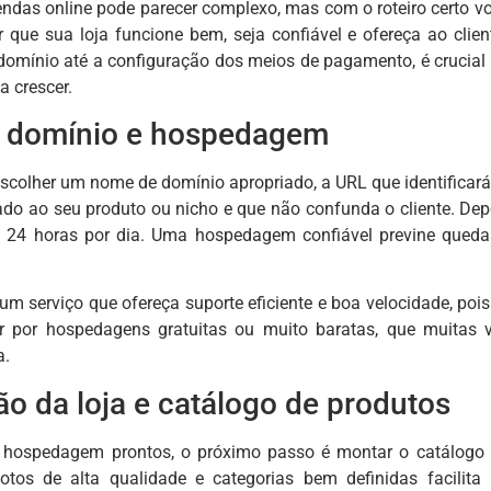
vendas online pode parecer complexo, mas com o roteiro certo v
ir que sua loja funcione bem, seja confiável e ofereça ao cli
 domínio até a configuração dos meios de pagamento, é crucial
a crescer.
e domínio e hospedagem
escolher um nome de domínio apropriado, a URL que identificará
ado ao seu produto ou nicho e que não confunda o cliente. De
el 24 horas por dia. Uma hospedagem confiável previne queda
m um serviço que ofereça suporte eficiente e boa velocidade, po
r por hospedagens gratuitas ou muito baratas, que muitas
a.
o da loja e catálogo de produtos
hospedagem prontos, o próximo passo é montar o catálogo de
 fotos de alta qualidade e categorias bem definidas facilit