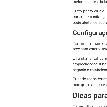
métodos antes do l
Outro ponto crucial
transmite confianç
pode alertá-los sobre
Configuraçõ
Por fim, nenhuma lo
precisam estar visív
É fundamental cumpr
empreendedor subes
negócio e estabelece
Quando todos esses 
mas que realmente aj
Dicas para
Ter um site para ven