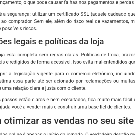
ançamento, o que pode causar falhas nos pagamentos e perdas
 é a segurança: utilizar um certificado SSL (aquele cadeado qu
a ao comprador. Sem ele, além do risco real de vazamentos, 
 possíveis riscos.
es legais e políticas da loja
ja está completa sem regras claras. Políticas de troca, praz
eis e redigidos de forma acessível. Isso evita mal-entendidos q
ir a legislação vigente para o comércio eletrônico, incluind
tima essa parte até ser acionado por reclamações ou multas.
 uma relação clara e justa com o cliente.
passos estão claros e bem executados, fica muito mais fácil e
uda você a vender mais e construir uma base fiel de clientes.
 otimizar as vendas no seu site
das online é apenas o início da jornada. O verdadeiro desafio re