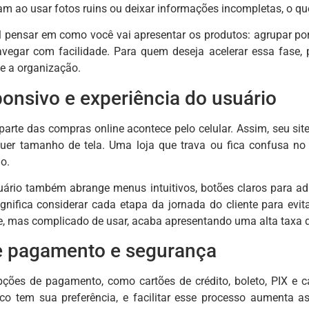
m ao usar fotos ruins ou deixar informações incompletas, o qu
pensar em como você vai apresentar os produtos: agrupar por tip
navegar com facilidade. Para quem deseja acelerar essa fase
 e a organização.
onsivo e experiência do usuário
arte das compras online acontece pelo celular. Assim, seu site
uer tamanho de tela. Uma loja que trava ou fica confusa no 
o.
uário também abrange menus intuitivos, botões claros para ad
ignifica considerar cada etapa da jornada do cliente para evit
e, mas complicado de usar, acaba apresentando uma alta taxa
 pagamento e segurança
pções de pagamento, como cartões de crédito, boleto, PIX e ca
lico tem sua preferência, e facilitar esse processo aumenta