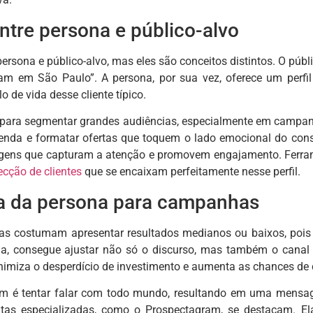
ntre persona e público-alvo
rsona e público-alvo, mas eles são conceitos distintos. O púb
 em São Paulo”. A persona, por sua vez, oferece um perfil m
lo de vida desse cliente típico.
il para segmentar grandes audiências, especialmente em campa
 venda e formatar ofertas que toquem o lado emocional do con
agens que capturam a atenção e promovem engajamento. Fer
cção de clientes
que se encaixam perfeitamente nesse perfil.
a da persona para campanhas
s costumam apresentar resultados medianos ou baixos, pois 
a, consegue ajustar não só o discurso, mas também o canal 
imiza o desperdício de investimento e aumenta as chances de 
 é tentar falar com todo mundo, resultando em uma mensag
tas especializadas, como o Prospectagram, se destacam. El