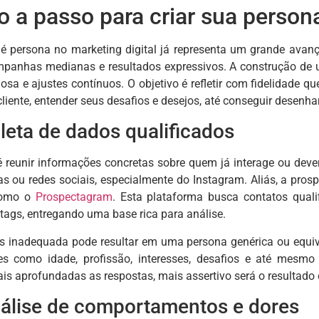
o a passo para criar sua person
é persona no marketing digital já representa um grande avan
ampanhas medianas e resultados expressivos. A construção de
dosa e ajustes contínuos. O objetivo é refletir com fidelidade 
ente, entender seus desafios e desejos, até conseguir desenhar
leta de dados qualificados
é reunir informações concretas sobre quem já interage ou deve
tas ou redes sociais, especialmente do Instagram. Aliás, a pro
como o
Prospectagram
. Esta plataforma busca contatos qualifi
ags, entregando uma base rica para análise.
s inadequada pode resultar em uma persona genérica ou equi
ões como idade, profissão, interesses, desafios e até m
is aprofundadas as respostas, mais assertivo será o resultado
nálise de comportamentos e dores