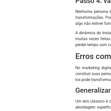
Passo 4: va
Nenhuma persona é 
transformações. Por
algo não estiver fu
A dinâmica do Insta
muitas vezes feita
perder tempo com co
Erros com
No marketing digit
construir suas pers
los pode transforma
Generaliza
Um erro clássico é 
abordagem superfic