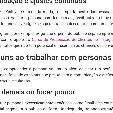
lidação e ajustes contínuos
definitiva. O mercado muda, o comportamento das pessoas 
 isso, validar a persona com testes reais, feedbacks do time 
ncionando, investigue se a persona está desenhada corretamente
gram, por exemplo, exige que o perfil do público seja sempre
s com o apoio do
Curso de Prospecção de Clientes no Instag
ntatos que não têm potencial e maximiza as chances de conve
uns ao trabalhar com personas
al, compreender a persona vai muito além de criar um perfi
onas, fazendo escolhas que prejudicam a comunicação e a eficá
r seus resultados.
r demais ou focar pouco
criar personas excessivamente genéricas, como “mulheres entr
ial segmenta o público de forma inadequada, tratando estra