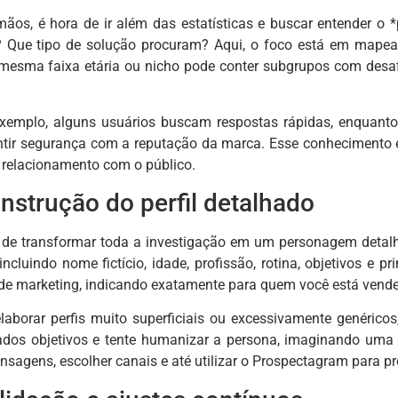
s, é hora de ir além das estatísticas e buscar entender o *
 Que tipo de solução procuram? Aqui, o foco está em mapear
esma faixa etária ou nicho pode conter subgrupos com desafios
exemplo, alguns usuários buscam respostas rápidas, enquanto
ntir segurança com a reputação da marca. Esse conhecimento 
relacionamento com o público.
nstrução do perfil detalhado
e transformar toda a investigação em um personagem detalha
ncluindo nome fictício, idade, profissão, rotina, objetivos e p
de marketing, indicando exatamente para quem você está vend
borar perfis muito superficiais ou excessivamente genéricos
e dados objetivos e tente humanizar a persona, imaginando uma
ensagens, escolher canais e até utilizar o Prospectagram para 