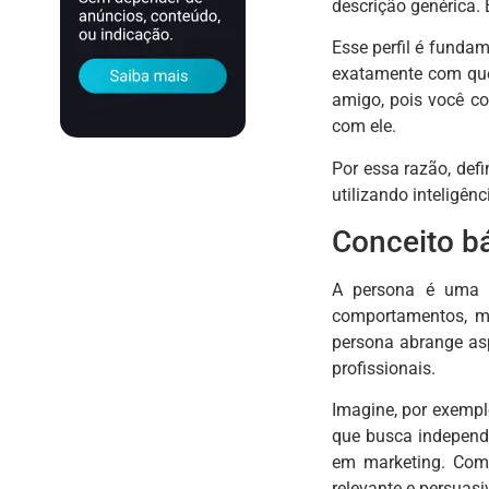
descrição genérica. E
Esse perfil é funda
exatamente com que
amigo, pois você c
com ele.
Por essa razão, def
utilizando inteligênci
Conceito b
A persona é uma re
comportamentos, m
persona abrange asp
profissionais.
Imagine, por exempl
que busca independê
em marketing. Com 
relevante e persuasi