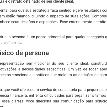
la é o retrato detalhado de seu cliente ideal.
mental para que sua estratégia faça sentido e gere resultado
m estão falando, diluindo o impacto de suas ações. Compree
onhece seus desafios e aspirações. Esse entendimento permit
inir sua persona é um passo primordial para qualquer negócio
a e eficiência.
ásico de persona
presentação semi-ficcional do seu cliente ideal, construíd
otivações e necessidades específicas. Em vez de focar ap
ectos emocionais e práticos que moldam as decisões de compra
o, que você oferece um serviço de consultoria para pequenos 
ncia financeira, enfrenta dificuldades para organizar o temp
essa clareza, você direciona sua comunicação para solucion
va.