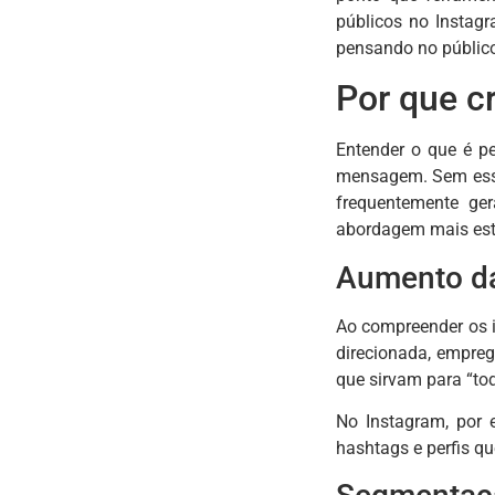
públicos no Instag
pensando no público
Por que c
Entender o que é pe
mensagem. Sem esse
frequentemente ge
abordagem mais estra
Aumento da
Ao compreender os i
direcionada, empreg
que sirvam para “to
No Instagram, por 
hashtags e perfis q