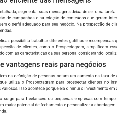
o eficiente das mensagens
alhada, segmentar suas mensagens deixa de ser uma tarefa ab
ação de campanhas e na criação de conteúdos que geram inter
em o perfil adequado para seu negócio. Na prospecção de cli
vendas.
caz possibilita trabalhar diferentes gatilhos e recompensas 
specção de clientes, como o Prospectagram, simplificam ess
rdo com as características da sua persona, considerando locali
e vantagens reais para negócios
tem na definição de personas notam um aumento na taxa de 
que utiliza o Prospectagram para prospectar clientes no 
 valiosos. Isso acontece porque ela diminui o investimento e
aro surge para freelancers ou pequenas empresas com tempo 
com maior potencial de fechamento e personalizar a abordagem.
nda.