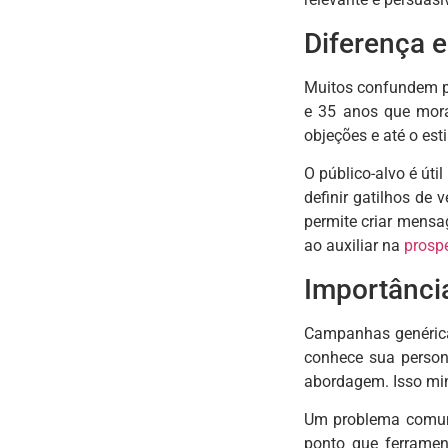
Diferença e
Muitos confundem pe
e 35 anos que moram
objeções e até o esti
O público-alvo é út
definir gatilhos de
permite criar mens
ao auxiliar na
prospe
Importânci
Campanhas genérica
conhece sua person
abordagem. Isso min
Um problema comum
ponto que ferramen