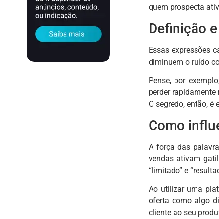
quem prospecta ativ
Definição e
Essas expressões ca
diminuem o ruído com
Pense, por exemplo
perder rapidamente n
O segredo, então, é
Como influ
A força das palavr
vendas ativam gatil
“limitado” e “resul
Ao utilizar uma pl
oferta como algo d
cliente ao seu prod