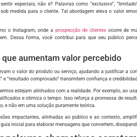
sentir especiais, não é? Palavras como “exclusivo”, “limita
a sob medida para o cliente. Tal abordagem eleva o valor emo
mo o Instagram, onde a
prospecção de clientes
ocorre de man
em. Dessa forma, você contribui para que seu público perc
 que aumentam valor percebido
evam o valor do produto ou serviço, ajudando a justificar a c
” e “resultado comprovado” transmitem confiança e credibilidade
 termos estejam alinhados com a realidade. Por exemplo, ao us
alificados e otimiza o tempo. Isso reforça a promessa de resul
no, e não em uma solução puramente teórica.
ssões impactantes, alinhadas ao público e ao contexto, ampl
 guia inicial para elaborar mensagens que convertem, dissipand