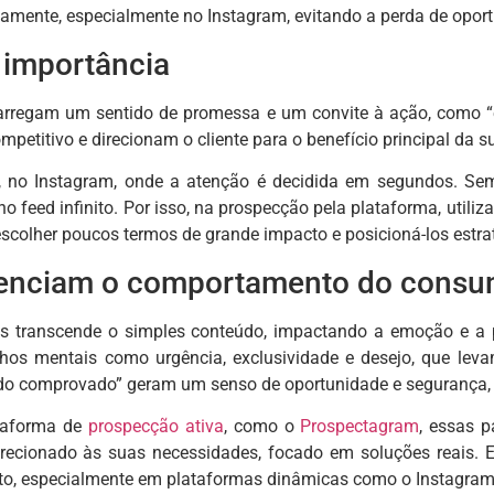
amente, especialmente no Instagram, evitando a perda de opor
 importância
rregam um sentido de promessa e um convite à ação, como “excl
petitivo e direcionam o cliente para o benefício principal da 
, no Instagram, onde a atenção é decidida em segundos. S
o feed infinito. Por isso, na prospecção pela plataforma, utili
 escolher poucos termos de grande impacto e posicioná-los estr
enciam o comportamento do consu
as transcende o simples conteúdo, impactando a emoção e a 
hos mentais como urgência, exclusividade e desejo, que leva
tado comprovado” geram um senso de oportunidade e segurança,
ataforma de
prospecção ativa
, como o
Prospectagram
, essas 
irecionado às suas necessidades, focado em soluções reais.
uto, especialmente em plataformas dinâmicas como o Instagram