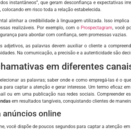
ados instantâneos”, que geram desconfiança e expectativas irre
, colocando em risco toda a relação estabelecida.
ntal alinhar a credibilidade à linguagem utilizada. Isso impl
essas realizáveis. Por exemplo, com o
Prospectagram
, você p
egurança para abordar com confiança, sem promessas vazias.
 adjetivos, as palavras devem auxiliar o cliente a compreend
idades. Na comunicação, a precisão e a autenticidade são deci
chamativas em diferentes canai
lecionar as palavras; saber onde e como empregá-las é o que
a para captar a atenção e gerar interesse. Um termo eficaz e
il ou em uma publicação nas redes sociais. Compreender ess
endas
em resultados tangíveis, conquistando clientes de maneir
 anúncios online
e, você dispõe de poucos segundos para captar a atenção em m