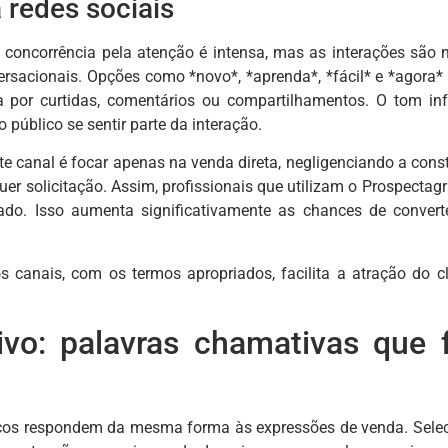
 redes sociais
a concorrência pela atenção é intensa, mas as interações são
acionais. Opções como *novo*, *aprenda*, *fácil* e *agora* 
a por curtidas, comentários ou compartilhamentos. O tom i
 público se sentir parte da interação.
 canal é focar apenas na venda direta, negligenciando a cons
uer solicitação. Assim, profissionais que utilizam o Prospectag
ado. Isso aumenta significativamente as chances de conver
canais, com os termos apropriados, facilita a atração do cli
ivo: palavras chamativas que
cos respondem da mesma forma às expressões de venda. Selec