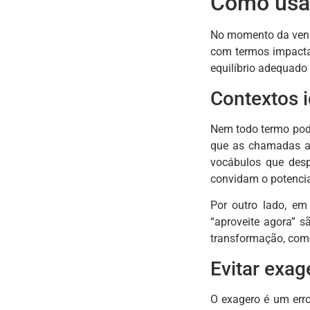
Como usar
No momento da vend
com termos impacta
equilíbrio adequado
Contextos i
Nem todo termo pod
que as chamadas at
vocábulos que desp
convidam o potencial
Por outro lado, em
“aproveite agora” s
transformação, como 
Evitar exag
O exagero é um err