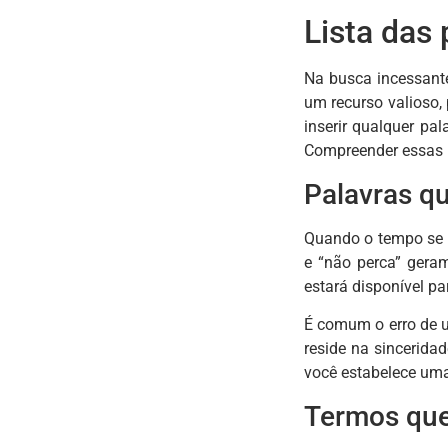
Lista das
Na busca incessante
um recurso valioso,
inserir qualquer pa
Compreender essas p
Palavras q
Quando o tempo se t
e “não perca” gera
estará disponível p
É comum o erro de us
reside na sincerida
você estabelece uma
Termos que