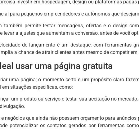
 precisa investir em hospedagem, design ou plataformas pagas par
cial para pequenos empreendedores e autônomos que desejam v
a também permite testar mensagens, ofertas e o design com a
 levar a ajustes que aumentam a conversão, antes de você opt
velocidade de lançamento é um destaque: com ferramentas gra
amplia a chance de atrair clientes antes mesmo de competir e
eal usar uma página gratuita
riar uma página; o momento certo e um propósito claro fazem
l em situações específicas, como:
 lançar um produto ou serviço e testar sua aceitação no merca
divulgação.
os e negócios que ainda não possuem orçamento para anúncios p
pode potencializar os contatos gerados por ferramentas com