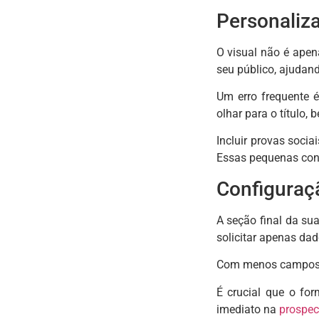
Personaliz
O visual não é ape
seu público, ajudand
Um erro frequente é
olhar para o título,
Incluir provas soci
Essas pequenas con
Configuraçã
A seção final da su
solicitar apenas da
Com menos campos, 
É crucial que o fo
imediato na
prospec