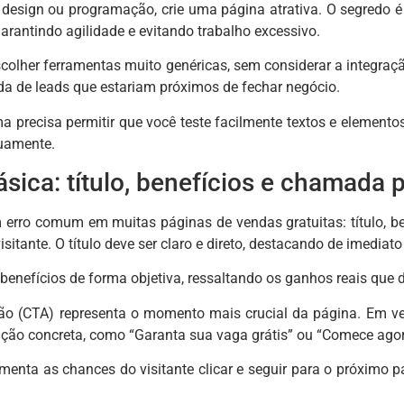
design ou programação, crie uma página atrativa. O segredo é
arantindo agilidade e evitando trabalho excessivo.
olher ferramentas muito genéricas, sem considerar a integraç
rda de leads que estariam próximos de fechar negócio.
ma precisa permitir que você teste facilmente textos e element
uamente.
ásica: título, benefícios e chamada 
m erro comum em muitas páginas de vendas gratuitas: título, 
isitante. O título deve ser claro e direto, destacando de imedia
 benefícios de forma objetiva, ressaltando os ganhos reais que 
o (CTA) representa o momento mais crucial da página. Em ve
ão concreta, como “Garanta sua vaga grátis” ou “Comece agor
nta as chances do visitante clicar e seguir para o próximo pa