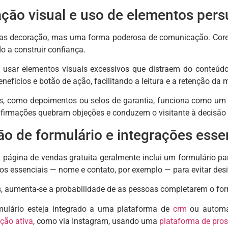
ação visual e uso de elementos pers
nas decoração, mas uma forma poderosa de comunicação. Core
o a construir confiança.
 usar elementos visuais excessivos que distraem do conteúdo 
 benefícios e botão de ação, facilitando a leitura e a retenção d
ais, como depoimentos ou selos de garantia, funciona como um
firmações quebram objeções e conduzem o visitante à decisão 
o de formulário e integrações esse
a página de vendas gratuita geralmente inclui um formulário par
dos essenciais — nome e contato, por exemplo — para evitar des
aumenta-se a probabilidade de as pessoas completarem o for
rmulário esteja integrado a uma plataforma de
crm
ou automaç
ção ativa
, como via Instagram, usando uma
plataforma de
pros