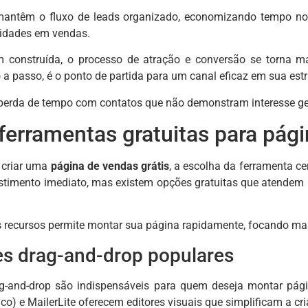
 mantêm o fluxo de leads organizado, economizando tempo 
nidades em vendas.
onstruída, o processo de atração e conversão se torna mais
a passo, é o ponto de partida para um canal eficaz em sua estr
 perda de tempo com contatos que não demonstram interesse g
ferramentas gratuitas para pág
 criar uma
página de vendas grátis
, a escolha da ferramenta c
estimento imediato, mas existem opções gratuitas que atendem
s recursos permite montar sua página rapidamente, focando mai
es drag-and-drop populares
ag-and-drop são indispensáveis para quem deseja montar pá
o) e MailerLite oferecem editores visuais que simplificam a cr