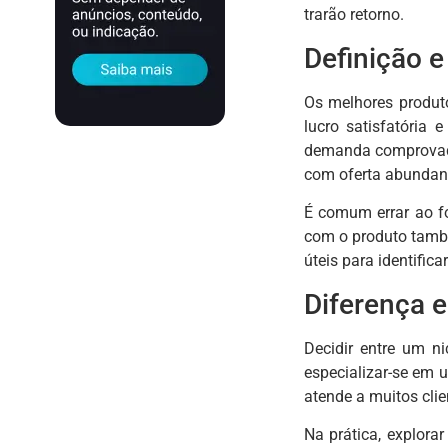
trarão retorno.
Definição e
Os melhores produt
lucro satisfatória 
demanda comprovada,
com oferta abundante
É comum errar ao fo
com o produto també
úteis para identific
Diferença 
Decidir entre um n
especializar-se em 
atende a muitos cli
Na prática, explora