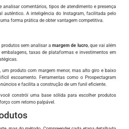
 analisar comentários, tipos de atendimento e presença
 autêntico. A inteligência do Instagram, facilitada pelo
 é uma forma prática de obter vantagem competitiva.
r produtos sem analisar a
margem de lucro
, que vai além
e, embalagens, taxas de plataformas e investimentos em
atégicas.
s, um produto com margem menor, mas alto giro e baixo
 difícil escoamento. Ferramentas como o Prospectagram
úncios e facilita a construção de um funil eficiente.
você constrói uma base sólida para escolher produtos
forço com retorno palpável.
rodutos
sorte, mas do método. Compreender cada etapa detalhada