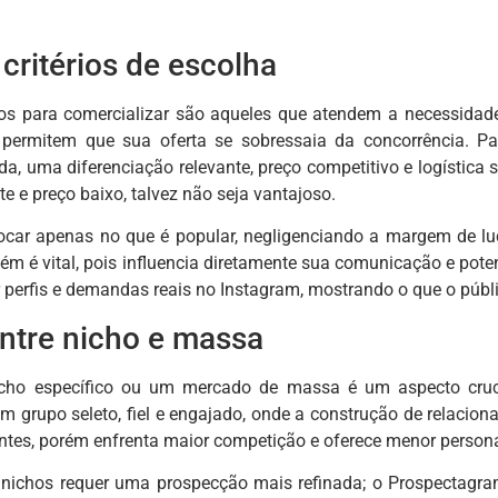
 critérios de escolha
os para comercializar são aqueles que atendem a necessidad
e permitem que sua oferta se sobressaia da concorrência. Par
 uma diferenciação relevante, preço competitivo e logística 
 e preço baixo, talvez não seja vantajoso.
car apenas no que é popular, negligenciando a margem de luc
m é vital, pois influencia diretamente sua comunicação e pot
ar perfis e demandas reais no Instagram, mostrando o que o púb
entre nicho e massa
icho específico ou um mercado de massa é um aspecto cruc
um grupo seleto, fiel e engajado, onde a construção de relacio
entes, porém enfrenta maior competição e oferece menor person
r nichos requer uma prospecção mais refinada; o Prospectagram