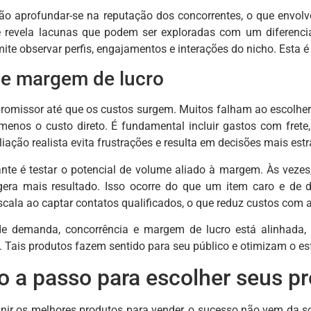
 aprofundar-se na reputação dos concorrentes, o que envolve
se revela lacunas que podem ser exploradas com um diferencial
mite observar perfis, engajamentos e interações do nicho. Esta
de margem de lucro
romissor até que os custos surgem. Muitos falham ao escolhe
menos o custo direto. É fundamental incluir gastos com fret
iação realista evita frustrações e resulta em decisões mais estr
nte é testar o potencial de volume aliado à margem. Às veze
 gera mais resultado. Isso ocorre do que um item caro e de
cala ao captar contatos qualificados, o que reduz custos com an
e demanda, concorrência e margem de lucro está alinhada, 
. Tais produtos fazem sentido para seu público e otimizam o es
o a passo para escolher seus p
inir os melhores produtos para vender, o sucesso não vem da 