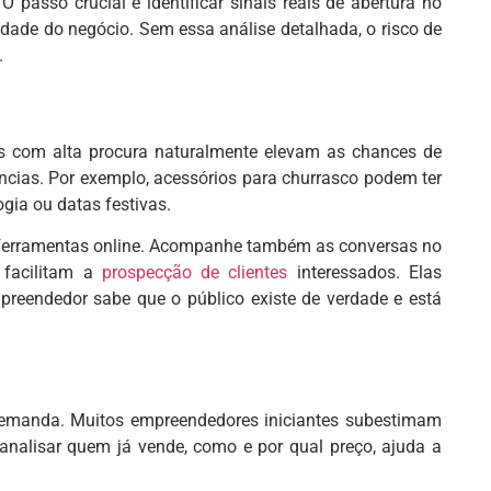
 passo crucial é identificar sinais reais de abertura no
ade do negócio. Sem essa análise detalhada, o risco de
.
os com alta procura naturalmente elevam as chances de
cias. Por exemplo, acessórios para churrasco podem ter
gia ou datas festivas.
e ferramentas online. Acompanhe também as conversas no
 facilitam a
prospecção de clientes
interessados. Elas
preendedor sabe que o público existe de verdade e está
demanda. Muitos empreendedores iniciantes subestimam
analisar quem já vende, como e por qual preço, ajuda a