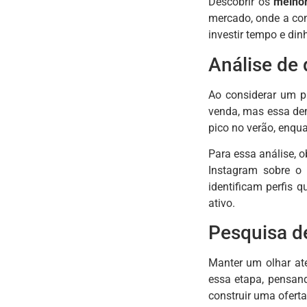
Descobrir os
melhor
mercado, onde a con
investir tempo e di
Análise de
Ao considerar um p
venda, mas essa dem
pico no verão, enqu
Para essa análise, 
Instagram sobre o
identificam perfis 
ativo.
Pesquisa d
Manter um olhar at
essa etapa, pensand
construir uma ofert