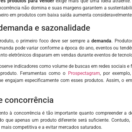
es produtos para vender
exige mais que uma ideia atraente. O
corrência não domina e suas margens garantem a sustentabilid
nheiro em produtos com baixa saída aumenta consideravelmente
 demanda e sazonalidade
roduto, o primeiro foco deve ser sempre a
demanda
. Produt
anda pode variar conforme a época do ano, eventos ou tendên
anto eletrônicos disparam em vendas durante eventos de tecnolo
observe indicadores como volume de buscas em redes sociais 
 produto. Ferramentas como o
Prospectagram
, por exemplo,
que engajam especificamente com esses produtos. Assim, o em
e concorrência
ento à concorrência é tão importante quanto compreender a 
o que apenas um produto diferente será suficiente. Contudo, 
a mais competitiva e a evitar mercados saturados.