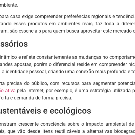
mbiente.
 para casa exige compreender preferências regionais e tendênc
trando esses produtos em ambientes reais, faz toda a difere
ram, são essenciais para quem busca aproveitar este mercado c
ssórios
dinâmico e reflete constantemente as mudanças no comportame
andes apostas, porém o diferencial reside em compreender ni
 a identidade pessoal, criando uma conexão mais profunda e t
rta precisa do público, com recursos para segmentar potenciai
o ativa
pela internet, por exemplo, é uma estratégia utilizada
oferta e demanda de forma precisa.
ustentáveis e ecológicos
stram crescente consciência sobre o impacto ambiental de 
is, que vão desde itens reutilizáveis a alternativas biodegr