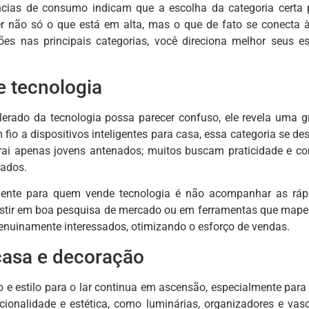
cias de consumo indicam que a escolha da categoria certa p
r não só o que está em alta, mas o que de fato se conecta 
ões nas principais categorias, você direciona melhor seus e
e tecnologia
lerado da tecnologia possa parecer confuso, ele revela uma
fio a dispositivos inteligentes para casa, essa categoria se de
trai apenas jovens antenados; muitos buscam praticidade e c
rados.
ente para quem vende tecnologia é não acompanhar as rápi
estir em boa pesquisa de mercado ou em ferramentas que map
genuinamente interessados, otimizando o esforço de vendas.
casa e decoração
o e estilo para o lar continua em ascensão, especialmente para 
cionalidade e estética, como luminárias, organizadores e va