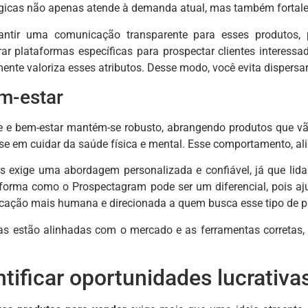
gicas não apenas atende à demanda atual, mas também fortal
ntir uma comunicação transparente para esses produtos, p
grar plataformas específicas para prospectar clientes intere
ente valoriza esses atributos. Desse modo, você evita dispersar
m-estar
 e bem-estar mantém-se robusto, abrangendo produtos que vã
sse em cuidar da saúde física e mental. Esse comportamento, al
s exige uma abordagem personalizada e confiável, já que lida
orma como o Prospectagram pode ser um diferencial, pois aju
cação mais humana e direcionada a quem busca esse tipo de p
s estão alinhadas com o mercado e as ferramentas corretas, 
tificar oportunidades lucrativa