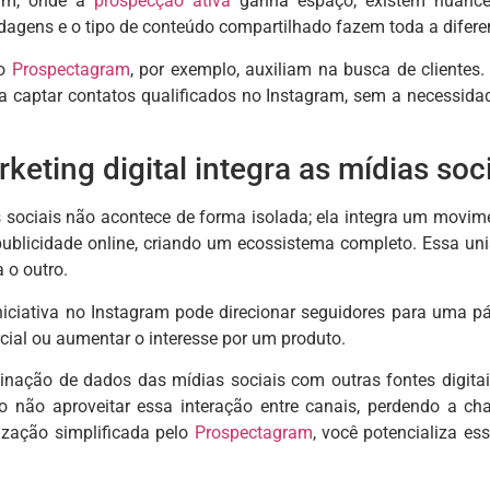
am, onde a
prospecção ativa
ganha espaço, existem nuances
dagens e o tipo de conteúdo compartilhado fazem toda a difere
 o
Prospectagram
, por exemplo, auxiliam na busca de cliente
a captar contatos qualificados no Instagram, sem a necessid
eting digital integra as mídias soc
 sociais não acontece de forma isolada; ela integra um movimen
publicidade online, criando um ecossistema completo. Essa u
 o outro.
iciativa no Instagram pode direcionar seguidores para uma pág
cial ou aumentar o interesse por um produto.
nação de dados das mídias sociais com outras fontes digitais
 não aproveitar essa interação entre canais, perdendo a ch
ização simplificada pelo
Prospectagram
, você potencializa e