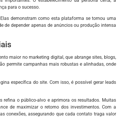
 importantes. O estabelecimento da persona certa, a
nça para o sucesso.
s. Elas demonstram como esta plataforma se tornou uma
ade de depender apenas de anúncios ou produção intensa
iais
to maior no marketing digital, que abrange sites, blogs,
nião permite campanhas mais robustas e alinhadas, onde
ina específica do site. Com isso, é possível gerar leads
 refina o público-alvo e aprimora os resultados. Muitas
ance de maximizar o retorno dos investimentos. Com a
ssas conexões, assegurando que cada contato traga valor