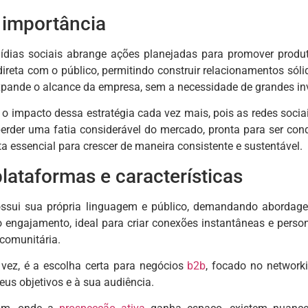
 importância
dias sociais abrange ações planejadas para promover produto
 direta com o público, permitindo construir relacionamentos só
 expande o alcance da empresa, sem a necessidade de grandes in
 impacto dessa estratégia cada vez mais, pois as redes socia
perder uma fatia considerável do mercado, pronta para ser co
 essencial para crescer de maneira consistente e sustentável.
plataformas e características
ossui sua própria linguagem e público, demandando abordagen
do engajamento, ideal para criar conexões instantâneas e per
comunitária.
 vez, é a escolha certa para negócios
b2b
, focado no networki
eus objetivos e à sua audiência.