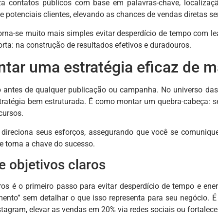
za contatos públicos com base em palavras-chave, localiz
e potenciais clientes, elevando as chances de vendas diretas s
orna-se muito mais simples evitar desperdício de tempo com le
rta: na construção de resultados efetivos e duradouros.
ar uma estratégia eficaz de ma
do antes de qualquer publicação ou campanha. No universo da
tratégia bem estruturada. É como montar um quebra-cabeça: se
cursos.
 direciona seus esforços, assegurando que você se comunique
se torna a chave do sucesso.
e objetivos claros
laros é o primeiro passo para evitar desperdício de tempo e e
ento” sem detalhar o que isso representa para seu negócio. É 
stagram, elevar as vendas em 20% via redes sociais ou fortalec