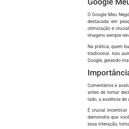
Google Meu
O Google Meu Negóc
destacada em pesqui
otimização é crucia
imagens sempre reno
Na prática, quem b
tradicional. Isso a
Google, gerando mai
Importânci
Comentários e aval
antes de tomar dec
lado, a ausência de 
É crucial incentiva
demonstra que você
essa interação, torn