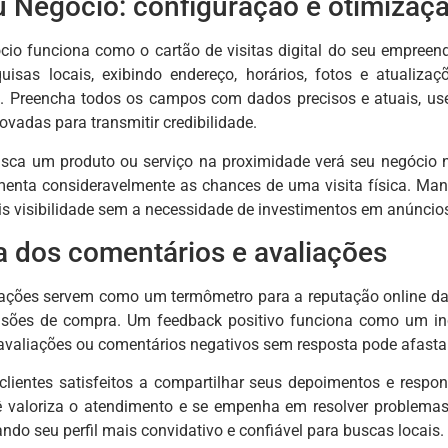
 Negócio: configuração e otimizaç
io funciona como o cartão de visitas digital do seu empreen
sas locais, exibindo endereço, horários, fotos e atualizaçõ
l. Preencha todos os campos com dados precisos e atuais, us
vadas para transmitir credibilidade.
usca um produto ou serviço na proximidade verá seu negócio 
umenta consideravelmente as chances de uma visita física. Mante
s visibilidade sem a necessidade de investimentos em anúncio
a dos comentários e avaliações
iações servem como um termômetro para a reputação online da
isões de compra. Um feedback positivo funciona como um ince
avaliações ou comentários negativos sem resposta pode afastar 
r clientes satisfeitos a compartilhar seus depoimentos e resp
 valoriza o atendimento e se empenha em resolver problema
ando seu perfil mais convidativo e confiável para buscas locais.