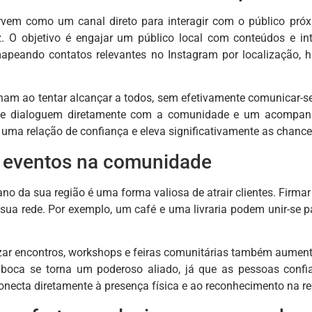
ervem como um canal direto para interagir com o público pró
az. O objetivo é engajar um público local com conteúdos e i
apeando contatos relevantes no Instagram por localização, h
ham ao tentar alcançar a todos, sem efetivamente comunicar-se
 dialoguem diretamente com a comunidade e um acompanham
uma relação de confiança e eleva significativamente as chance
e eventos na comunidade
iano da sua região é uma forma valiosa de atrair clientes. Firm
r sua rede. Por exemplo, um café e uma livraria podem unir-se p
izar encontros, workshops e feiras comunitárias também aument
 boca se torna um poderoso aliado, já que as pessoas con
onecta diretamente à presença física e ao reconhecimento na reg