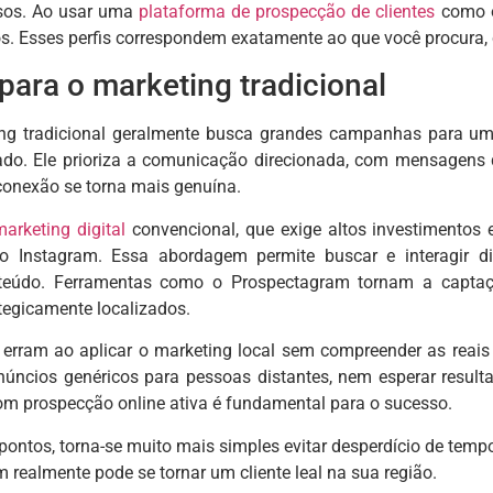
sos. Ao usar uma
plataforma de
prospecção de clientes
como o
os. Esses perfis correspondem exatamente ao que você procura,
para o marketing tradicional
ng tradicional geralmente busca grandes campanhas para um p
o. Ele prioriza a comunicação direcionada, com mensagens
conexão se torna mais genuína.
marketing digital
convencional, que exige altos investimentos e
o Instagram. Essa abordagem permite buscar e interagir d
teúdo. Ferramentas como o Prospectagram tornam a captaç
tegicamente localizados.
erram ao aplicar o marketing local sem compreender as reais
anúncios genéricos para pessoas distantes, nem esperar result
om prospecção online ativa é fundamental para o sucesso.
 pontos, torna-se muito mais simples evitar desperdício de temp
 realmente pode se tornar um cliente leal na sua região.