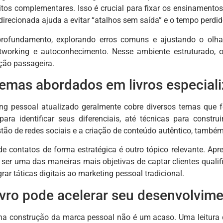
tos complementares. Isso é crucial para fixar os ensinamentos
a direcionada ajuda a evitar “atalhos sem saída” e o tempo perd
profundamento, explorando erros comuns e ajustando o olh
networking e autoconhecimento. Nesse ambiente estruturado,
ão passageira.
temas abordados em livros especial
ing pessoal atualizado geralmente cobre diversos temas que 
para identificar seus diferenciais, até técnicas para const
stão de redes sociais e a criação de conteúdo autêntico, també
e contatos de forma estratégica é outro tópico relevante. Apr
ser uma das maneiras mais objetivas de captar clientes quali
grar táticas digitais ao marketing pessoal tradicional.
vro pode acelerar seu desenvolvim
a construção da marca pessoal não é um acaso. Uma leitura d