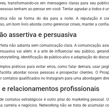
ores, transformando-os em mensagens claras para seu público
pessoas tenham ao pensar em você. Tentar agradar a todos é 
ica não se forma do dia para a noite. A reputação é cons
so, um bom livro aborda como gerenciar crises, manter a confia
o assertiva e persuasiva
eita não adianta sem comunicação clara. A comunicação assert
rsuasiva vai além: é a arte de influenciar seu público, geran
torytelling, identificação de público-alvo e adaptação do discur
mplos práticos para evitar erros, como falar demais, usar ja
acilita abordar novas pessoas e prospectar clientes. O Pros
r contatos qualificados no Instagram para uma abordagem dire
 e relacionamentos profissionais
de contatos estratégicos é outro pilar do marketing pessoal. 
 carreira e negócios. Networking não se trata de acumular c