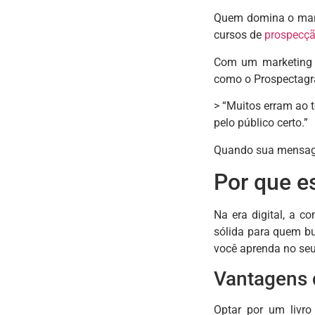
Quem domina o marke
cursos de
prospecçã
Com um marketing p
como o Prospectagra
> “Muitos erram ao 
pelo público certo.”
Quando sua mensagem
Por que e
Na era digital, a 
sólida para quem bu
você aprenda no seu
Vantagens 
Optar por um livro