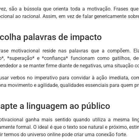
vez, são a bússola que orienta toda a motivação. Frases qu
cional ao racional. Assim, em vez de falar genericamente sobr
scolha palavras de impacto
ase motivacional reside nas palavras que a compõem. Ela
oco*, *superação* e *confiança* funcionam como gatilhos, d
endedor a se manter firme diante de negativas, uma situação 
usar verbos no imperativo para convidar à ação imediata, como
ona movimento e agilidade, qualidades essenciais para quem pr
dapte a linguagem ao público
vacional ganha mais sentido quando utiliza a mesma ling
ente formal. O ideal é que o texto soe natural e próximo, esti
luir termos do universo online pode criar uma conexão forte.