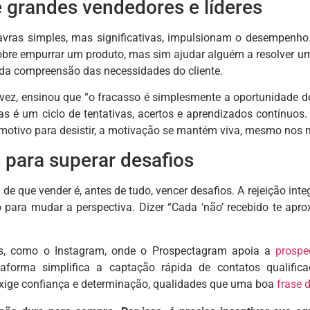
 grandes vendedores e líderes
vras simples, mas significativas, impulsionam o desempenho.
obre empurrar um produto, mas sim ajudar alguém a resolver um
da compreensão das necessidades do cliente.
 vez, ensinou que “o fracasso é simplesmente a oportunidade d
as é um ciclo de tentativas, acertos e aprendizados contínuo
motivo para desistir, a motivação se mantém viva, mesmo nos
para superar desafios
de que vender é, antes de tudo, vencer desafios. A rejeição i
 para mudar a perspectiva. Dizer “Cada ‘não’ recebido te aprox
is, como o Instagram, onde o Prospectagram apoia a
prospe
aforma simplifica a captação rápida de contatos qualific
ge confiança e determinação, qualidades que uma boa
frase 