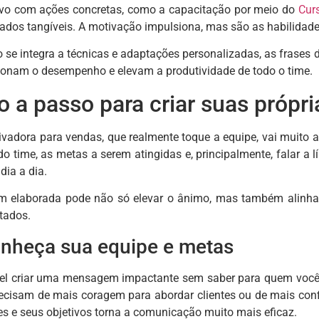
tivo com ações concretas, como a capacitação por meio do
Cur
tados tangíveis. A motivação impulsiona, mas são as habilida
se integra a técnicas e adaptações personalizadas, as frases 
onam o desempenho e elevam a produtividade de todo o time.
 a passo para criar suas própri
ivadora para vendas, que realmente toque a equipe, vai muito 
do time, as metas a serem atingidas e, principalmente, falar a 
dia a dia.
laborada pode não só elevar o ânimo, mas também alinhar 
tados.
onheça sua equipe e metas
vel criar uma mensagem impactante sem saber para quem você e
ecisam de mais coragem para abordar clientes ou de mais conf
s e seus objetivos torna a comunicação muito mais eficaz.