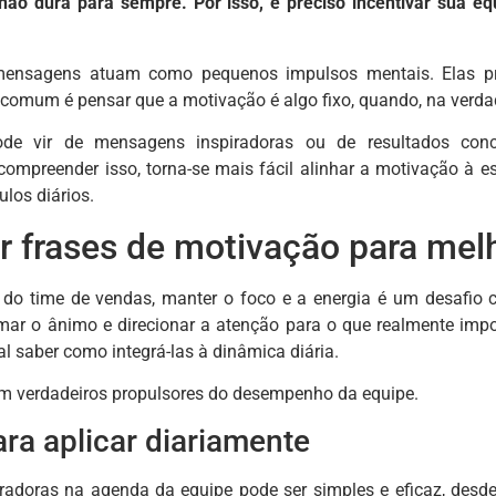
não dura para sempre. Por isso, é preciso incentivar sua e
 mensagens atuam como pequenos impulsos mentais. Elas pr
 comum é pensar que a motivação é algo fixo, quando, na verda
de vir de mensagens inspiradoras ou de resultados concre
ompreender isso, torna-se mais fácil alinhar a motivação à es
los diários.
 frases de motivação para me
a do time de vendas, manter o foco e a energia é um desafi
rmar o ânimo e direcionar a atenção para o que realmente impo
l saber como integrá-las à dinâmica diária.
am verdadeiros propulsores do desempenho da equipe.
ra aplicar diariamente
piradoras na agenda da equipe pode ser simples e eficaz, desde