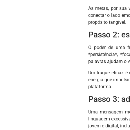
As metas, por sua 
conectar o lado emo
propósito tangível.
Passo 2: e
O poder de uma fr
*persistência*, *f
palavras ajudam o v
Um truque eficaz é 
energia que impulsi
plataforma.
Passo 3: a
Uma mensagem moti
linguagem excessivam
jovem e digital, inc