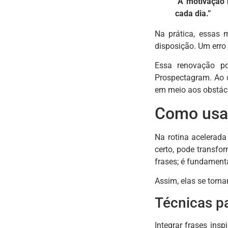
“A motivação 
cada dia.”
Na prática, essas
disposição. Um erro
Essa renovação po
Prospectagram. Ao c
em meio aos obstácu
Como usar
Na rotina acelerad
certo, pode transfo
frases; é fundamenta
Assim, elas se torn
Técnicas pa
Integrar frases ins