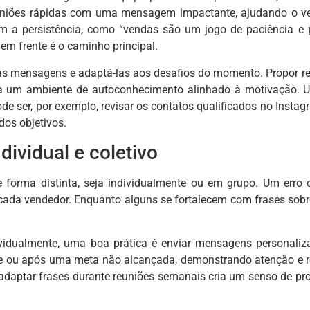
uniões rápidas com uma mensagem impactante, ajudando o ven
 a persistência, como “vendas são um jogo de paciência e pe
em frente é o caminho principal.
 as mensagens e adaptá-las aos desafios do momento. Propor re
ria um ambiente de autoconhecimento alinhado à motivação.
ode ser, por exemplo, revisar os contatos qualificados no Insta
 dos objetivos.
dividual e coletivo
 forma distinta, seja individualmente ou em grupo. Um erro
 cada vendedor. Enquanto alguns se fortalecem com frases sob
dividualmente, uma boa prática é enviar mensagens personal
 ou após uma meta não alcançada, demonstrando atenção e re
, adaptar frases durante reuniões semanais cria um senso de p