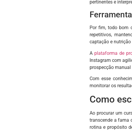
pertinentes e interp
Ferramenta
Por fim, todo bom 
repetitivos, mant
captação e nutrição
A
plataforma de
pr
Instagram com agili
prospecção manual d
Com esse conhecime
monitorar os result
Como esco
Ao procurar um curs
transcende a fama 
rotina e propósito d