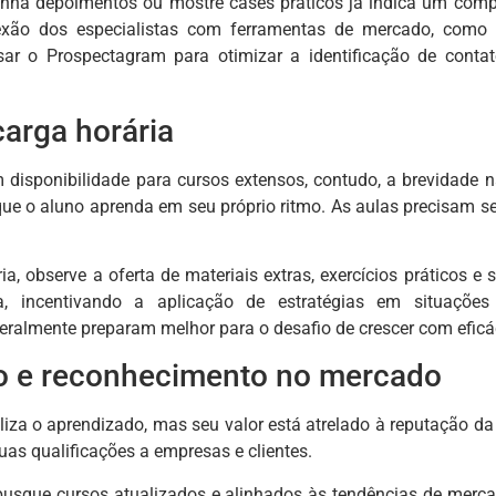
nha depoimentos ou mostre cases práticos já indica um comp
exão dos especialistas com ferramentas de mercado, com
r o Prospectagram para otimizar a identificação de contato
arga horária
disponibilidade para cursos extensos, contudo, a brevidade 
o que o aluno aprenda em seu próprio ritmo. As aulas precisam 
ia, observe a oferta de materiais extras, exercícios práticos 
a, incentivando a aplicação de estratégias em situações
almente preparam melhor para o desafio de crescer com eficá
ão e reconhecimento no mercado
liza o aprendizado, mas seu valor está atrelado à reputação da
uas qualificações a empresas e clientes.
 busque cursos atualizados e alinhados às tendências de mer