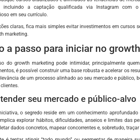
s, incluindo a captação qualificada via Instagram com 
ioso em seu currículo.
es claras, fica mais simples evitar investimentos em cursos sem
th marketing.
o a passo para iniciar no growt
rso do growth marketing pode intimidar, principalmente quem
entos, é possível construir uma base robusta e acelerar os res
levância de um processo alinhado ao seu mercado e público, b
clientes.
ntender seu mercado e público-alvo
iniciativa, o segredo reside em um conhecimento aprofundad
 Implica explorar hábitos, dificuldades, anseios e limites das
oletar dados concretos, mapear concorrentes e, sobretudo, traçar 
 é tentar atingir “todo mundo” ou segmentar de maneira super