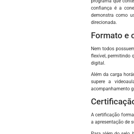
programa que conte
confiança é a con
demonstra como usa
direcionada.
Formato e c
Nem todos possuem 
flexível, permitind
digital.
Além da carga horár
supere a videoaul
acompanhamento ger
Certificaç
A certificação forma
a apresentação de s
Para além do selo,