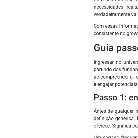
necessidades reai
verdadeiramente val
Com essas informaçõ
consistente no grow
Guia pass
Ingressar no unive
partindo dos fundam
ao compreender a re
e engajar potenciais 
Passo 1: e
Antes de qualquer 
definição genérica.
oferece. Significa c
Um engano frequente