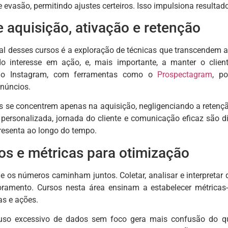
 evasão, permitindo ajustes certeiros. Isso impulsiona resultad
 aquisição, ativação e retenção
al desses cursos é a exploração de técnicas que transcendem a
do interesse em ação, e, mais importante, a manter o clien
o Instagram, com ferramentas como o
Prospectagram
, p
núncios.
se concentrem apenas na aquisição, negligenciando a retenção d
rsonalizada, jornada do cliente e comunicação eficaz são dif
presenta ao longo do tempo.
os e métricas para otimização
e os números caminham juntos. Coletar, analisar e interpretar d
oramento. Cursos nesta área ensinam a estabelecer métric
s e ações.
uso excessivo de dados sem foco gera mais confusão do que