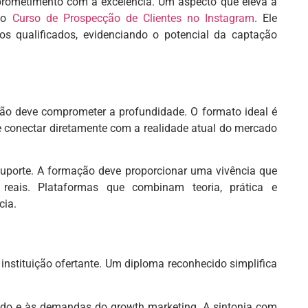
rometimento com a excelência. Um aspecto que eleva a
o o
Curso de Prospecção de Clientes no Instagram
. Ele
s qualificados, evidenciando o potencial da captação
não deve comprometer a profundidade. O formato ideal é
se conectar diretamente com a realidade atual do mercado
e suporte. A formação deve proporcionar uma vivência que
 reais. Plataformas que combinam teoria, prática e
cia.
 instituição ofertante. Um diploma reconhecido simplifica
cado e às demandas do growth marketing. A sintonia com