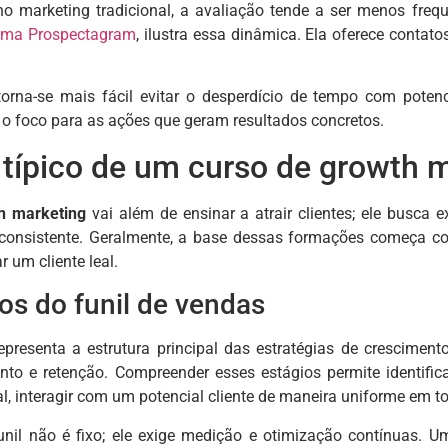
no marketing tradicional, a avaliação tende a ser menos fre
orma Prospectagram
, ilustra essa dinâmica. Ela oferece contat
orna-se mais fácil evitar o desperdício de tempo com potenc
 o foco para as ações que geram resultados concretos.
típico de um curso de growth 
h marketing
vai além de ensinar a atrair clientes; ele busca
consistente. Geralmente, a base dessas formações começa 
r um cliente leal.
s do funil de vendas
epresenta a estrutura principal das estratégias de cresciment
nto e retenção. Compreender esses estágios permite identifi
l, interagir com um potencial cliente de maneira uniforme em t
unil não é fixo; ele exige medição e otimização contínuas. U