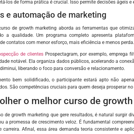
retá-los de forma prática é crucial. Isso permite decisões ágeis
s e automação de marketing
curso de growth marketing aborda as ferramentas que otimiza
endo a qualidade. Um programa completo apresenta platafo
 de contatos com menor esforço, mais eficiência e menos perda
ospecção de clientes
Prospectagram, por exemplo, emprega filt
dade notável. Ela organiza dados públicos, acelerando a conex
iminui, liberando o foco para conversão e relacionamento.
nto bem solidificado, o participante estará apto não apena
ados. São competências cruciais para quem deseja prosperar no 
lher o melhor curso de growth
o de growth marketing que gere resultados, é natural surgir d
ou a promessa de crescimento veloz. É fundamental compreend
e carreira. Afinal, essa área demanda teoria consistente e apl