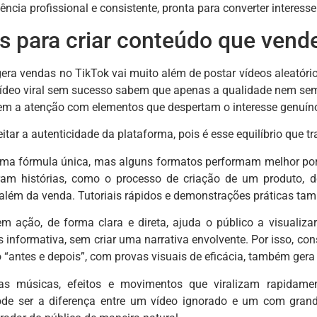
ncia profissional e consistente, pronta para converter interes
as para criar conteúdo que vend
era vendas no TikTok vai muito além de postar vídeos aleatórios
ídeo viral sem sucesso sabem que apenas a qualidade nem sempr
m a atenção com elementos que despertam o interesse genuíno
itar a autenticidade da plataforma, pois é esse equilíbrio que 
uma fórmula única, mas alguns formatos performam melhor por
am histórias, como o processo de criação de um produto, 
lém da venda. Tutoriais rápidos e demonstrações práticas ta
m ação, de forma clara e direta, ajuda o público a visualizar
informativa, sem criar uma narrativa envolvente. Por isso, con
“antes e depois”, com provas visuais de eficácia, também gera 
as músicas, efeitos e movimentos que viralizam rapidame
ode ser a diferença entre um vídeo ignorado e um com gran