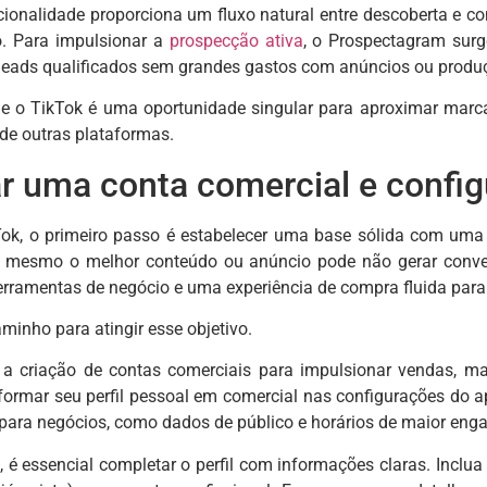
ncionalidade proporciona um fluxo natural entre descoberta e c
ão. Para impulsionar a
prospecção ativa
, o Prospectagram surg
 leads qualificados sem grandes gastos com anúncios ou produ
que o TikTok é uma oportunidade singular para aproximar marc
de outras plataformas.
r uma conta comercial e configu
Tok, o primeiro passo é estabelecer uma base sólida com uma
, mesmo o melhor conteúdo ou anúncio pode não gerar conver
 ferramentas de negócio e uma experiência de compra fluida para 
minho para atingir esse objetivo.
a a criação de contas comerciais para impulsionar vendas, m
sformar seu perfil pessoal em comercial nas configurações do a
 para negócios, como dados de público e horários de maior eng
 é essencial completar o perfil com informações claras. Inclua