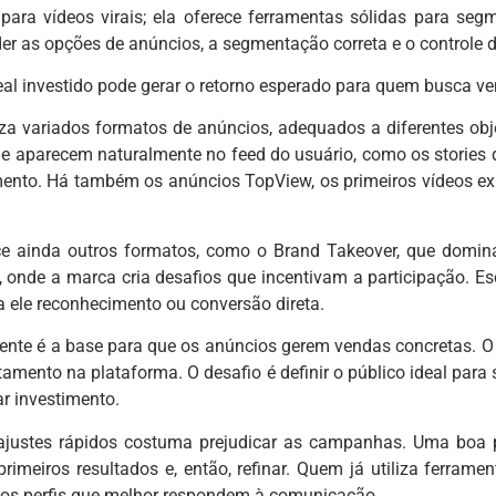
ra vídeos virais; ela oferece ferramentas sólidas para segmen
er as opções de anúncios, a segmentação correta e o controle 
al investido pode gerar o retorno esperado para quem busca ven
iza variados formatos de anúncios, adequados a diferentes obj
ue aparecem naturalmente no feed do usuário, como os stories 
nto. Há também os anúncios TopView, os primeiros vídeos exibi
ce ainda outros formatos, como o Brand Takeover, que domin
 onde a marca cria desafios que incentivam a participação. Esc
eja ele reconhecimento ou conversão direta.
ente é a base para que os anúncios gerem vendas concretas. O 
amento na plataforma. O desafio é definir o público ideal para
r investimento.
e ajustes rápidos costuma prejudicar as campanhas. Uma boa 
 primeiros resultados e, então, refinar. Quem já utiliza ferr
ir os perfis que melhor respondem à comunicação.