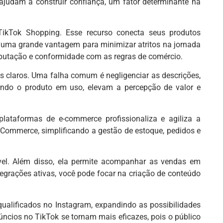
 ajudam a construir confiança, um fator determinante na
ikTok Shopping. Esse recurso conecta seus produtos
 É uma grande vantagem para minimizar atritos na jornada
reputação e conformidade com as regras de comércio.
os claros. Uma falha comum é negligenciar as descrições,
ibindo o produto em uso, elevam a percepção de valor e
ataformas de e-commerce profissionaliza e agiliza a
Commerce, simplificando a gestão de estoque, pedidos e
ível. Além disso, ela permite acompanhar as vendas em
tegrações ativas, você pode focar na criação de conteúdo
ualificados no Instagram, expandindo as possibilidades
úncios no TikTok se tornam mais eficazes, pois o público