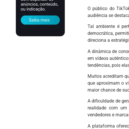
O público do TikTo
audiência se destaca
Tal ambiente é per
democrática, permit
direciona a estratég
A dinâmica de cons
em vídeos autêntico
tendências, pois ela
Muitos acreditam que
que aproximam o ví
maior chance de su
A dificuldade de ge
realidade com um 
vendedores e marca
A plataforma oferec