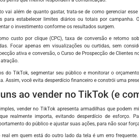
o vai além de quanto gastar, trata-se de como gerenciar esse
os para estabelecer limites diários ou totais por campanha.
tar o investimento conforme os resultados surgem.
como custo por clique (CPC), taxa de conversão e retorno so
s. Focar apenas em visualizações ou curtidas, sem conside
ecção ativa e conversão, o Curso de Prospecção de Clientes 
 atração.
os do TikTok, segmentar seu público e monitorar o orçamento
. Assim, você evita desperdício financeiro e constrói uma pres
uns ao vender no TikTok (e com
simples, vender no TikTok apresenta armadilhas que podem mi
ue realmente importa, evitando desperdício de esforço. P
rtamento do público e ajustar suas ações, para não soar forç
 real em quem está do outro lado da tela é um erro frequente