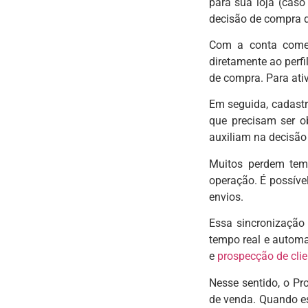
para sua loja (caso
decisão de compra d
Com a conta comer
diretamente ao perf
de compra. Para ati
Em seguida, cadastr
que precisam ser o
auxiliam na decisão 
Muitos perdem tem
operação. É possíve
envios.
Essa sincronização
tempo real e automa
e
prospecção de clie
Nesse sentido, o Pr
de venda. Quando es