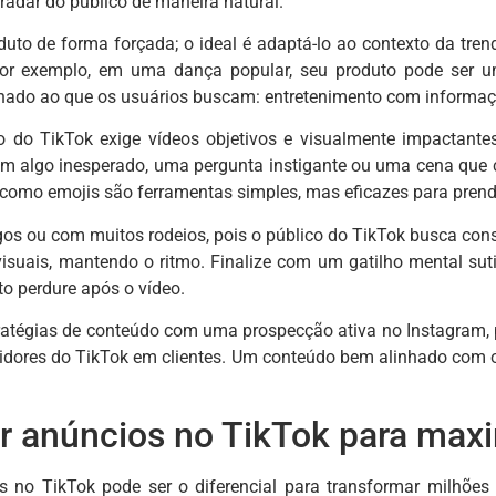
radar do público de maneira natural.
duto de forma forçada; o ideal é adaptá-lo ao contexto da tren
r exemplo, em uma dança popular, seu produto pode ser um
nhado ao que os usuários buscam: entretenimento com informação
 do TikTok exige vídeos objetivos e visualmente impactantes
 algo inesperado, uma pergunta instigante ou uma cena que c
 como emojis são ferramentas simples, mas eficazes para prend
gos ou com muitos rodeios, pois o público do TikTok busca con
 visuais, mantendo o ritmo. Finalize com um gatilho mental su
to perdure após o vídeo.
ratégias de conteúdo com uma prospecção ativa no Instagram,
idores do TikTok em clientes. Um conteúdo bem alinhado com o 
 anúncios no TikTok para maxi
s no TikTok pode ser o diferencial para transformar milhões 