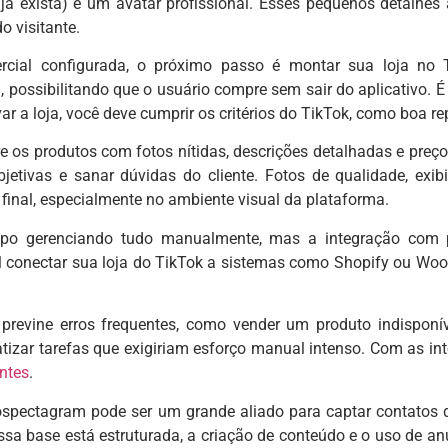
 já exista) e um avatar profissional. Esses pequenos detalhes
o visitante.
cial configurada, o próximo passo é montar sua loja no T
il, possibilitando que o usuário compre sem sair do aplicativo.
var a loja, você deve cumprir os critérios do TikTok, como boa 
e os produtos com fotos nítidas, descrições detalhadas e preç
bjetivas e sanar dúvidas do cliente. Fotos de qualidade, ex
final, especialmente no ambiente visual da plataforma.
po gerenciando tudo manualmente, mas a integração com pl
l conectar sua loja do TikTok a sistemas como Shopify ou Woo
 previne erros frequentes, como vender um produto indispon
tizar tarefas que exigiriam esforço manual intenso. Com as in
ntes
.
ospectagram pode ser um grande aliado para captar contatos q
sa base está estruturada, a criação de conteúdo e o uso de an