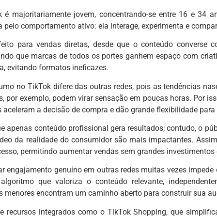
k é majoritariamente jovem, concentrando-se entre 16 e 34 
 pelo comportamento ativo: ela interage, experimenta e comparti
feito para vendas diretas, desde que o conteúdo converse
indo que marcas de todos os portes ganhem espaço com criati
ia, evitando formatos ineficazes.
umo no TikTok difere das outras redes, pois as tendências n
s, por exemplo, podem virar sensação em poucas horas. Por isso,
s aceleram a decisão de compra e dão grande flexibilidade para 
 apenas conteúdo profissional gera resultados; contudo, o públ
deo da realidade do consumidor são mais impactantes. Assim,
cesso, permitindo aumentar vendas sem grandes investimentos
rar engajamento genuíno em outras redes muitas vezes impede 
algoritmo que valoriza o conteúdo relevante, independen
s menores encontram um caminho aberto para construir sua au
e recursos integrados como o TikTok Shopping, que simplifica