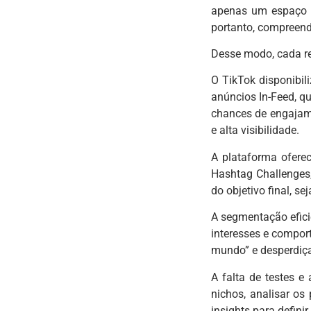
apenas um espaço pa
portanto, compreend
Desse modo, cada re
O TikTok disponibil
anúncios In-Feed, q
chances de engajame
e alta visibilidade.
A plataforma ofere
Hashtag Challenges,
do objetivo final, s
A segmentação efici
interesses e comport
mundo” e desperdiça
A falta de testes 
nichos, analisar os
insights para defin