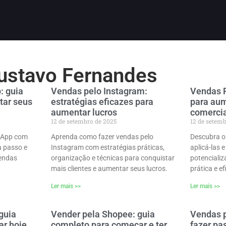
ustavo Fernandes
: guia
Vendas pelo Instagram:
Vendas 
tar seus
estratégias eficazes para
para aum
aumentar lucros
comerci
12 de setembro de 2025
12 de setem
sApp com
Aprenda como fazer vendas pelo
Descubra o
a passo e
Instagram com estratégias práticas,
aplicá-las 
vendas
organização e técnicas para conquistar
potencializ
mais clientes e aumentar seus lucros.
prática e ef
Ler mais >>
Ler mais >>
guia
Vender pela Shopee: guia
Vendas p
ar hoje
completo para começar e ter
fazer pa