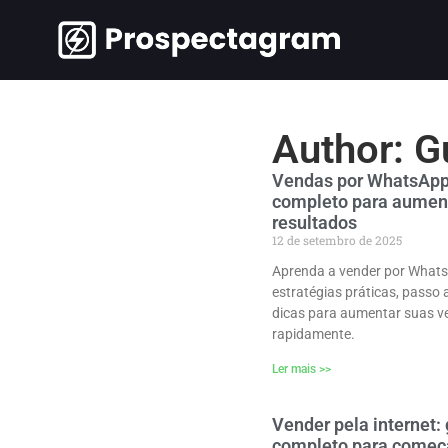
Author:
G
Vendas por WhatsApp
completo para aumen
resultados
12 de setembro de 2025
Aprenda a vender por What
estratégias práticas, passo 
dicas para aumentar suas 
rapidamente.
Ler mais >>
Vender pela internet: 
completo para começ