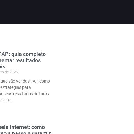
PAP: guia completo
entar resultados
ais
bro de 2025
 que são vendas PAP, como
e estratégias para
ar seus resultados de forma
iciente.
ela internet: como
sso a passo e garantir