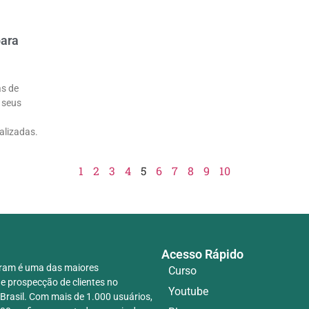
para
as de
 seus
alizadas.
1
2
3
4
5
6
7
8
9
10
Acesso Rápido
ram é uma das maiores
Curso
e prospecção de clientes no
Youtube
Brasil. Com mais de 1.000 usuários,