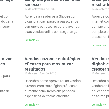
sucesso
resultad
12 de setembro de 2025
12 de setem
net com
Aprenda a vender pela Shopee com
Aprenda co
a do canal
dicas práticas, passo a passo, erros
internet co
ar suas
comuns e estratégias para alavancar
aumentar s
suas vendas online com segurança.
completo pa
crescer onl
Ler mais >>
Ler mais >>
imizar
Vendas sazonal: estratégias
Vendas o
zes
eficazes para maximizar
digital: 
resultados
crescer 
12 de setembro de 2025
12 de setem
as para
Descubra como aproveitar as vendas
Descubra a
sazonal com estratégias práticas e
vendas onli
nte de
aumente seus lucros em períodos
aplicar pa
específicos de forma eficiente.
de forma pr
Ler mais >>
Ler mais >>