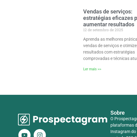
Vendas de serviços:
estratégias eficazes 
aumentar resultados
12 de setembro de 2025
Aprenda as melhores prátic
vendas de serviços e otimize
resultados com estratégias
comprovadas e técnicas atu
Ler mais >>
Sobre
O Prospectag
plataformas d
Instagram do 