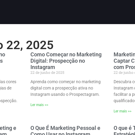
o 22, 2025
 no
Como Começar no Marketing
Marketin
is
Digital: Prospecção no
Captar C
Instagram
com Pro
22 de junho de 2025
22 de junho
das cores
Aprenda como começar no marketing
Descubra c
ias de
digital com a prospecção ativa no
Instagram
Instagram usando o Prospectagram.
facilitar a
ospecção.
qualificado
Ler mais >>
Ler mais >>
eting e
O Que É Marketing Pessoal e
O que é 
ram
Como Usar no Instagram
Estratég