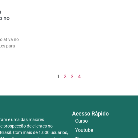
a
o no
o ativa no
tes para
1
2
3
4
Acesso Rápido
ram é uma das maiores
Curso
e prospecção de clientes no
Youtube
Brasil. Com mais de 1.000 usuários,