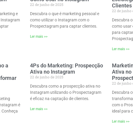
22 de junho de 2025
Clientes
22 de junho
arketing e
Descubra o que é marketing pessoal e
 Instagram
como utilizar o Instagram com o
Descubra o 
aptar
Prospectagram para captar clientes.
como usar 
para captar
Ler mais >>
Prospecta
Ler mais >>
mo a
4Ps do Marketing: Prospecção
Marketin
Ativa no Instagram
Ativa no
22 de junho de 2025
sformar
Prospec
22 de junho
Descubra como a prospecção ativa no
Instagram utilizando o Prospectagram
Descubra c
keting
é eficaz na captação de clientes.
transforma
Instagram é
com o Pros
Ler mais >>
s. Conheça
ideal para c
Ler mais >>