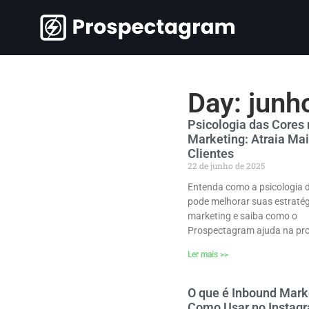
Day: junh
Psicologia das Cores
Marketing: Atraia Ma
Clientes
22 de junho de 2025
Entenda como a psicologia 
pode melhorar suas estratég
marketing e saiba como o
Prospectagram ajuda na pr
Ler mais >>
O que é Inbound Mark
Como Usar no Instag