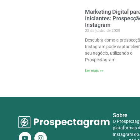
Marketing Digital par
Iniciantes: Prospecçã
Instagram
22 de junho de 2025
Descubra como a prospecçã
Instagram pode captar clien
seu negócio, utilizando o
Prospectagram.
Ler mais >>
Sobre
O Prospectag
plataformas d
Instagram do 