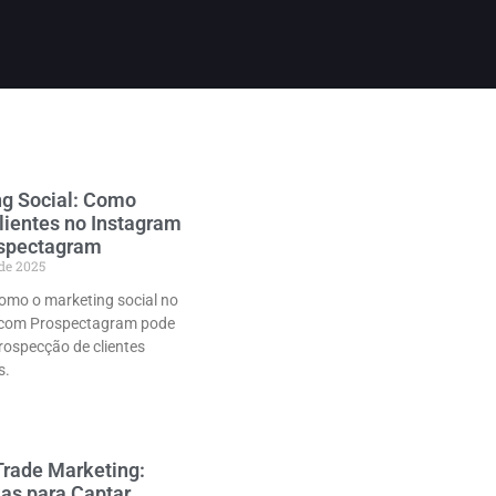
g Social: Como
lientes no Instagram
spectagram
 de 2025
omo o marketing social no
 com Prospectagram pode
 prospecção de clientes
s.
Trade Marketing:
ias para Captar