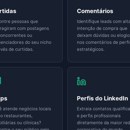
rtidas
Comentários
ontre pessoas que
Identifique leads com alt
eragiram com postagens
intenção de compra que
concorrentes ou
deixam dúvidas ou elogio
luenciadores do seu nicho
nos comentários de perfi
vés de curtidas.
estratégicos.
ps
Perfis do LinkedIn
ê atende negócios locais
Extraia contatos qualific
o restaurantes,
e perfis profissionais
iliárias ou clínicas?
diretamente da maior re
ontre o seu público pelo
corporativa do mundo.