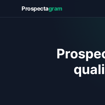
Prospecta
gram
Prospe
qual