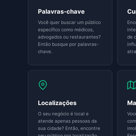
Palavras-chave
Cu
Você quer buscar um público
Enc
específico como médicos,
int
advogados ou restaurantes?
de 
Então busque por palavras-
inf
chave.
atra
Localizações
Ma
O seu negócio é local e
Voc
atende apenas pessoas da
com
sua cidade? Então, encontre
imob
seu público por localização.
Enc