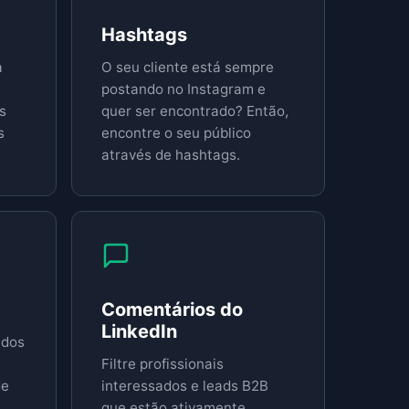
Hashtags
a
O seu cliente está sempre
postando no Instagram e
s
quer ser encontrado? Então,
s
encontre o seu público
através de hashtags.
Comentários do
LinkedIn
ados
Filtre profissionais
de
interessados e leads B2B
que estão ativamente