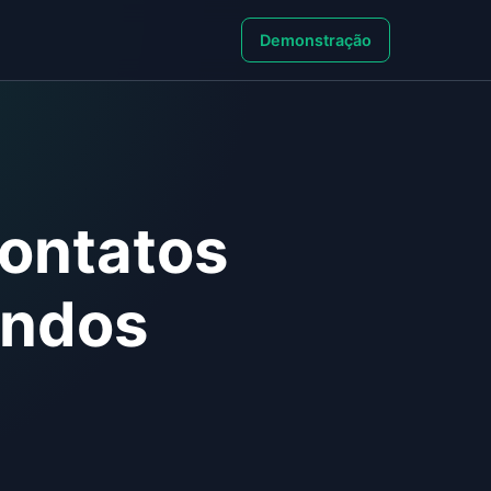
Demonstração
ontatos
undos